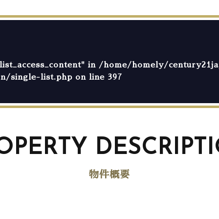
list_access_content" in
/home/homely/century21jap
n/single-list.php
on line
397
OPERTY DESCRIPT
物件概要