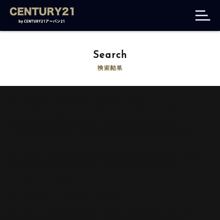
Search
検索結果
Warning
: Undefined array key "cat1" in
/home/homely/century21japan.jp/public_html/wp-
content/themes/urban21-solution/search.php
on line
18
Warning
: Undefined array key "cat2" in
/home/homely/century21japan.jp/public_html/wp-
content/themes/urban21-solution/search.php
on line
19
Warning
: Undefined array key "keyword" in
/home/homely/century21japan.jp/public_html/wp-
content/themes/urban21-solution/search.php